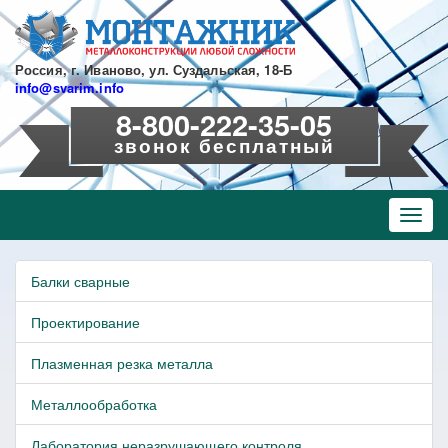
Перейти
к
основному
содержанию
Россия, г. Иваново, ул. Суздальская, 18-Б
info@svarim.info
8-800-222-35-05
звонок бесплатный
Toggl
navig
Балки сварные
Проектирование
Плазменная резка металла
Металлообработка
Лаборатория неразрушающего контроля