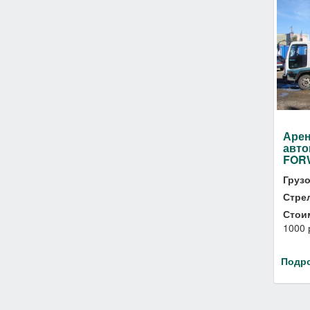
Арен
авто
FOR
Груз
Стре
Стои
1000 
Подр