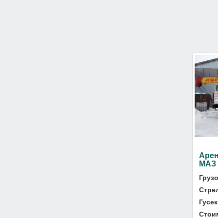
Арен
МАЗ
Груз
Стре
Гусек
Стои