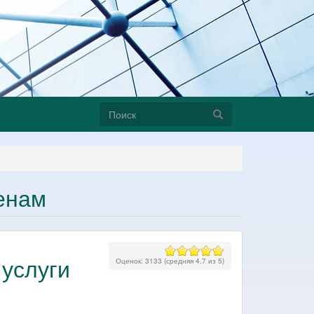
Форма
Поиск
поиска
енам
 услуги
Оценок:
3133
(средняя
4.7
из
5
)