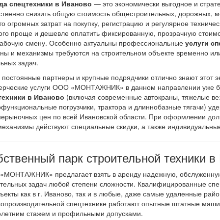
да спецтехники в Иваново
— это экономически выгодное и страт
твенно снизить общую стоимость общестроительных, дорожных, мо
о огромных затрат на покупку, регистрацию и регулярное технич
го проще и дешевле оплатить фиксированную, прозрачную стоимос
рабочую смену. Особенно актуальны профессиональные
услуги сп
ы и механизмы требуются на строительном объекте временно или 
ьных задач.
постоянные партнеры и крупные подрядчики отлично знают этот э
ерческие услуги ООО «МОНТАЖНИК» в данном направлении уже б
техники в Иваново
(включая современные автокраны, тяжелые ве
функциональные погрузчики, трактора и длиннобазные тягачи) уд
ерыночных цен по всей Ивановской области. При оформлении дол
еханизмы действуют специальные скидки, а также индивидуальны
ственный парк строительной техники в
«МОНТАЖНИК» предлагает взять в аренду надежную, обслуженную
ительных задач любой степени сложности. Квалифицированные сп
ъекты как в г. Иваново, так и в любые, даже самые удаленные рай
опроизводительной спецтехнике работают опытные штатные машин
олетним стажем и профильными допусками.