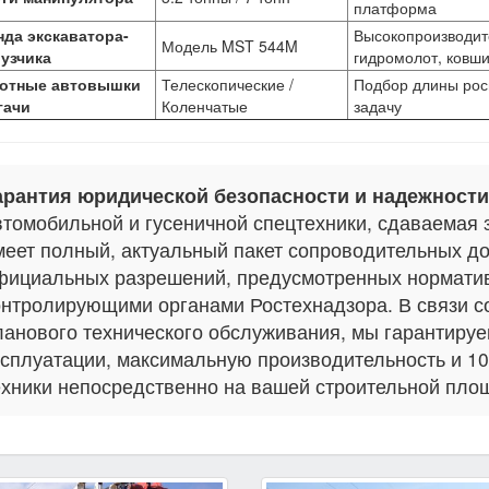
платформа
да экскаватора-
Высокопроизводи
Модель MST 544M
узчика
гидромолот, ковш
отные автовышки
Телескопические /
Подбор длины рос
гачи
Коленчатые
задачу
арантия юридической безопасности и надежности
втомобильной и гусеничной спецтехники, сдаваема
меет полный, актуальный пакет сопроводительных до
фициальных разрешений, предусмотренных нормати
онтролирующими органами Ростехнадзора. В связи с
ланового технического обслуживания, мы гарантиру
ксплуатации, максимальную производительность и 1
ехники непосредственно на вашей строительной пло