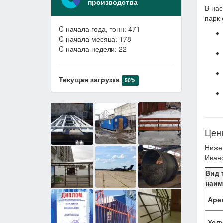
производства
В нас
парк 
C начала года, тонн: 471
C начала месяца: 178
C начала недели: 22
Текущая загрузка
50%
Цены
Ниже 
Иван
Вид 
наим
Аре
Усл