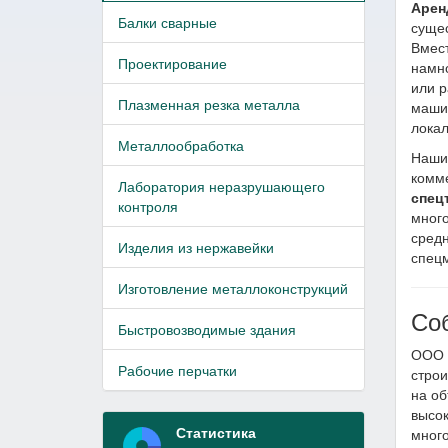
Арен
Балки сварные
сущес
Вмест
Проектирование
намно
или 
Плазменная резка металла
машин
локал
Металлообработка
Наши 
комм
Лаборатория неразрушающего
спец
контроля
много
средн
Изделия из нержавейки
спецм
Изготовление металлоконструкций
Соб
Быстровозводимые здания
ООО 
Рабочие перчатки
стро
на об
высок
Статистика
мног