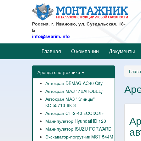
Перейти
к
основному
содержанию
Россия, г. Иваново, ул. Суздальская, 18-
Б
info@svarim.info
Главная
О компании
Документы
Глав
Аренда спецтехники
Автокран DEMAG AC40 City
Аре
Автокран МАЗ "ИВАНОВЕЦ"
Автокран МАЗ "Клинцы"
КС-55713-6К-3
Автокран СТ-2-40 «СОКОЛ»
Ар
Манипулятор HyundaiHD 120
ав
Манипулятор ISUZU FORWARD
Экскаватор-погрузчик MST 544M