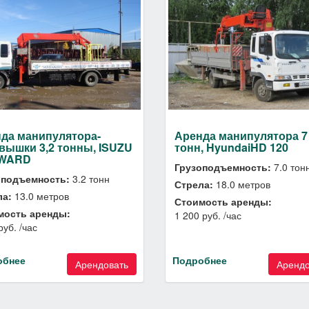
да манипулятора-
Аренда манипулятора 7
вышки 3,2 тонны, ISUZU
тонн, HyundaiHD 120
WARD
Грузоподъемность:
7.0 тон
оподъемность:
3.2 тонн
Стрела:
18.0 метров
ла:
13.0 метров
Стоимость аренды:
мость аренды:
1 200 руб. /час
руб. /час
обнее
Подробнее
Арендовать
Арендо