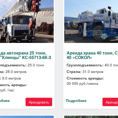
да автокрана 25 тонн,
Аренда крана 40 тонн, С
"Клинцы" КС-55713-6К-3
40 «СОКОЛ»
оподъемность:
25.0 тонн
Грузоподъемность:
40.0 то
ла:
28.0 метров
Стрела:
31.0 метров
:
9.0 метров
Стоимость аренды:
30 000 руб./смена
мость аренды:
руб. /час
обнее
Подробнее
Арендовать
Арендо