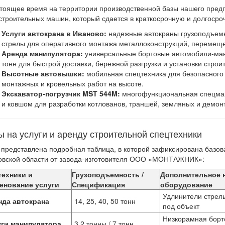
тоящее время на территории производственной базы нашего пред
строительных машин, который сдается в краткосрочную и долгосро
Услуги автокрана в Иваново:
надежные автокраны грузоподъемно
стрелы для оперативного монтажа металлоконструкций, перемещен
Аренда манипулятора:
универсальные бортовые автомобили-ман
тонн для быстрой доставки, бережной разгрузки и установки стро
Высотные автовышки:
мобильная спецтехника для безопасного
монтажных и кровельных работ на высоте.
Экскаватор-погрузчик MST 544M:
многофункциональная спецма
и ковшом для разработки котлованов, траншей, земляных и демон
 на услуги и аренду строительной спецтехники
представлена подробная таблица, в которой зафиксирована базов
овской области от завода-изготовителя ООО «МОНТАЖНИК»:
техники и
Грузоподъемность /
Дополнительное 
енование услуги
Спецификация
оборудование
Удлинители стрелы
нда автокрана
14, 25, 40, 50 тонн
под объект
Низкорамная борт
уги манипулятора
3.2 тонны / 7 тонн