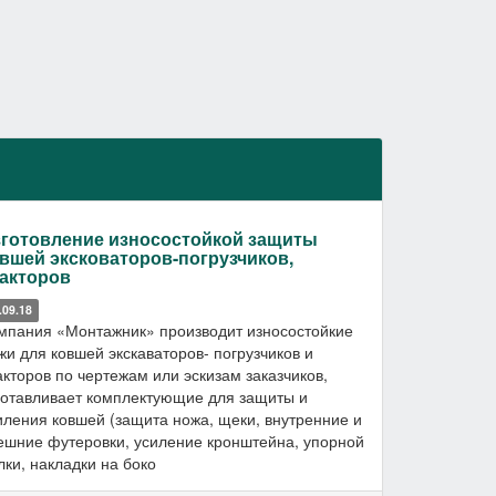
готовление износостойкой защиты
вшей эксковаторов-погрузчиков,
акторов
.09.18
мпания «Монтажник» производит износостойкие
жи для ковшей экскаваторов- погрузчиков и
акторов по чертежам или эскизам заказчиков,
готавливает комплектующие для защиты и
иления ковшей (защита ножа, щеки, внутренние и
ешние футеровки, усиление кронштейна, упорной
лки, накладки на боко