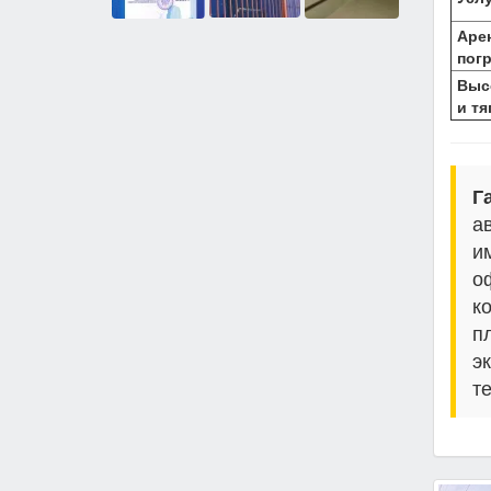
Арен
погр
Выс
и тя
Г
а
и
о
к
п
э
т