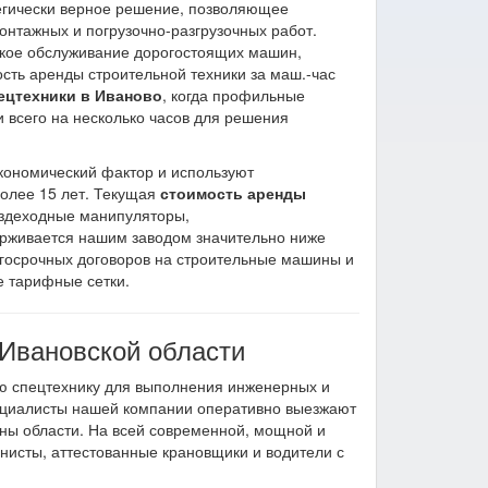
егически верное решение, позволяющее
нтажных и погрузочно-разгрузочных работ.
еское обслуживание дорогостоящих машин,
ть аренды строительной техники за маш.-час
ецтехники в Иваново
, когда профильные
всего на несколько часов для решения
кономический фактор и используют
олее 15 лет. Текущая
стоимость аренды
здеходные манипуляторы,
ерживается нашим заводом значительно ниже
госрочных договоров на строительные машины и
е тарифные сетки.
 Ивановской области
 спецтехнику для выполнения инженерных и
ециалисты нашей компании оперативно выезжают
оны области. На всей современной, мощной и
исты, аттестованные крановщики и водители с