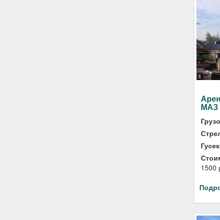
Арен
МАЗ 
Груз
Стре
Гусек
Стои
1500 
Подр