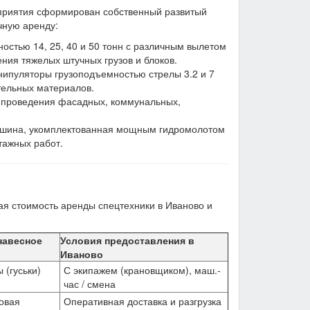
приятия сформирован собственный развитый
чную аренду:
стью 14, 25, 40 и 50 тонн с различным вылетом
ия тяжелых штучных грузов и блоков.
ипуляторы грузоподъемностью стрелы 3.2 и 7
ительных материалов.
 проведения фасадных, коммунальных,
шина, укомплектованная мощным гидромолотом
тажных работ.
ая стоимость аренды спецтехники в Иваново и
навесное
Условия предоставления в
Иваново
 (гуськи)
С экипажем (крановщиком), маш.-
час / смена
овая
Оперативная доставка и разгрузка