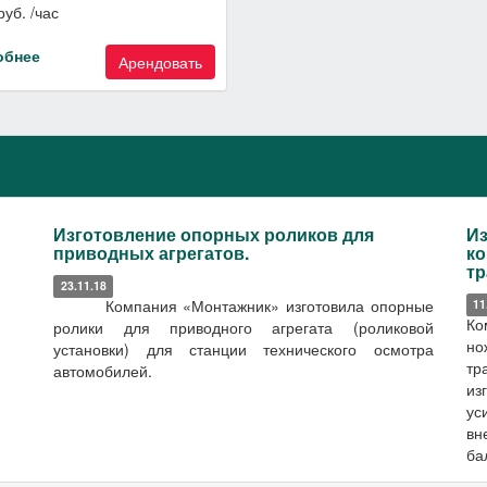
руб. /час
обнее
Арендовать
Изготовление опорных роликов для
Из
приводных агрегатов.
ко
тр
23.11.18
Компания «Монтажник» изготовила опорные
11
Ко
ролики для приводного агрегата (роликовой
но
установки) для станции технического осмотра
тр
автомобилей.
из
ус
вн
ба