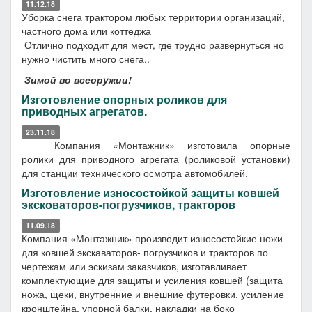
11.12.18
Уборка снега трактором любых территории организаций,
частного дома или коттеджа
Отлично подходит для мест, где трудно развернуться но
нужно чистить много снега..
Зимой во всеоружии!
Изготовление опорных роликов для
приводных агрегатов.
23.11.18
Компания «Монтажник» изготовила опорные
ролики для приводного агрегата (роликовой установки)
для станции технического осмотра автомобилей.
Изготовление износостойкой защиты ковшей
эксковаторов-погрузчиков, тракторов
11.09.18
Компания «Монтажник» производит износостойкие ножи
для ковшей экскаваторов- погрузчиков и тракторов по
чертежам или эскизам заказчиков, изготавливает
комплектующие для защиты и усиления ковшей (защита
ножа, щеки, внутренние и внешние футеровки, усиление
кронштейна, упорной балки, накладки на боко