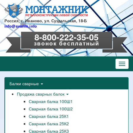
Перейти
к
основному
содержанию
Россия, г. Иваново, ул. Суздальская, 18-Б
info@svarim.info
8-800-222-35-05
звонок бесплатный
Toggl
navig
Балки сварные
Продажа сварных балок
Сварная балка 100Ш1
Сварная балка 100Ш2
Сварная балка 25К1
Сварная балка 25К2
Сварная балка 25К3