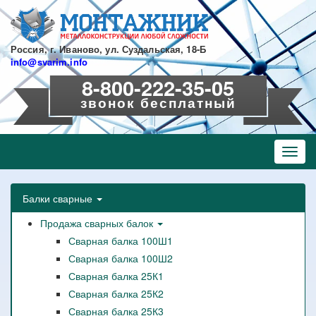
Перейти
к
основному
содержанию
Россия, г. Иваново, ул. Суздальская, 18-Б
info@svarim.info
8-800-222-35-05
звонок бесплатный
Toggl
navig
Балки сварные
Продажа сварных балок
Сварная балка 100Ш1
Сварная балка 100Ш2
Сварная балка 25К1
Сварная балка 25К2
Сварная балка 25К3