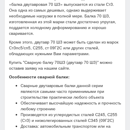
«балка двутавровая 70 Ш3» выпускается из стали Ст3.
Она одна из самых дешевых, однако выдерживает
необходимые нагрузки в полной мере. Балка 70 Ш3,
изготовленная из этой марки стали достаточно упругая,
поддается холодному деформированию и хорошо
сваривается.
Кроме этого, двутавр 70 Ш3 может быть сделан из марок
Ст3пс5/сп5, С255, ст 09Г2С или других сталей,
обладающих нужными Вам параметрами.
Купить "Сварную балку 70Ш3 (двутавр 70 Ш3)" можно
оставив заявку на нашем сайте.
Особенности сварной балки:
Сварные двутавровые балки данной серии
являются самыми часто применимыми при
строительстве практически любого объекта
Обеспечивает высочайшую надежность и прочность
любому строению
Производятся из углеродистых сталей С245, С255
(Ст3) и низколегированных сталей С345 (09Г2С)
Доставка: автомобильным транспортом или на