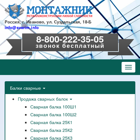
Перейти
к
основному
содержанию
Россия, г. Иваново, ул. Суздальская, 18-Б
info@svarim.info
8-800-222-35-05
звонок бесплатный
Toggl
navig
Балки сварные
Продажа сварных балок
Сварная балка 100Ш1
Сварная балка 100Ш2
Сварная балка 25К1
Сварная балка 25К2
Сварная балка 25К3