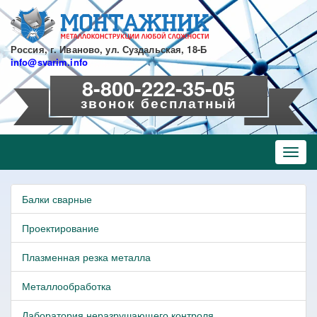
Перейти
к
основному
содержанию
Россия, г. Иваново, ул. Суздальская, 18-Б
info@svarim.info
8-800-222-35-05
звонок бесплатный
Toggl
navig
Балки сварные
Проектирование
Плазменная резка металла
Металлообработка
Лаборатория неразрушающего контроля