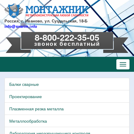
Перейти
к
основному
содержанию
Россия, г. Иваново, ул. Суздальская, 18-Б
info@svarim.info
8-800-222-35-05
звонок бесплатный
Toggl
navig
Балки сварные
Проектирование
Плазменная резка металла
Металлообработка
Лаборатория неразрушающего контроля