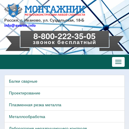
Перейти
к
основному
содержанию
Россия, г. Иваново, ул. Суздальская, 18-Б
info@svarim.info
8-800-222-35-05
звонок бесплатный
Toggl
navig
Балки сварные
Проектирование
Плазменная резка металла
Металлообработка
Лаборатория неразрушающего контроля