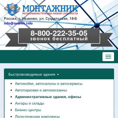
Перейти
к
основному
содержанию
Россия, г. Иваново, ул. Суздальская, 18-Б
info@svarim.info
8-800-222-35-05
звонок бесплатный
Toggl
navig
Быстровозводимые здания
Автомойки, автосалоны и автосервисы
Автопарковки и автомагазины
Административные здания, офисы
Ангары и склады
Бизнес-центры
Логистические комплексы