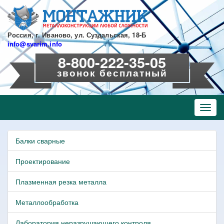
Перейти
к
основному
содержанию
Россия, г. Иваново, ул. Суздальская, 18-Б
info@svarim.info
8-800-222-35-05
звонок бесплатный
Toggl
navig
Балки сварные
Проектирование
Плазменная резка металла
Металлообработка
Лаборатория неразрушающего контроля