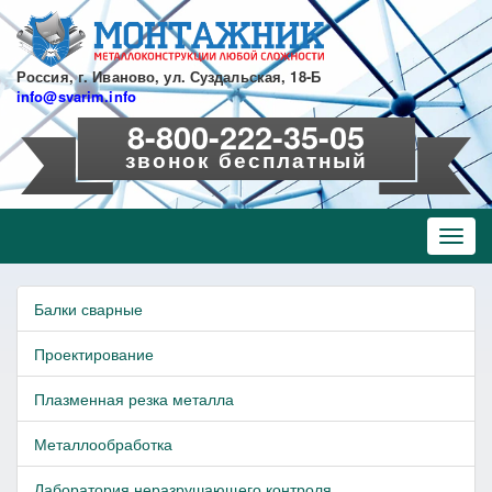
Перейти
к
основному
содержанию
Россия, г. Иваново, ул. Суздальская, 18-Б
info@svarim.info
8-800-222-35-05
звонок бесплатный
Toggl
navig
Балки сварные
Проектирование
Плазменная резка металла
Металлообработка
Лаборатория неразрушающего контроля