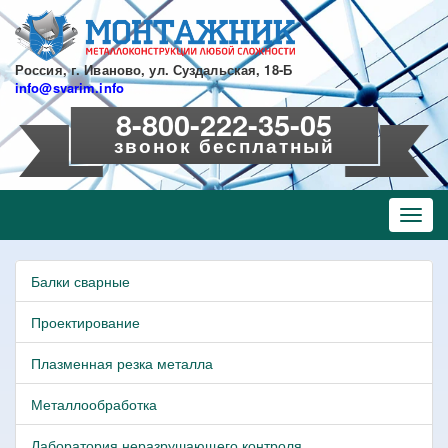
Перейти
к
основному
содержанию
Россия, г. Иваново, ул. Суздальская, 18-Б
info@svarim.info
8-800-222-35-05
звонок бесплатный
Toggl
navig
Балки сварные
Проектирование
Плазменная резка металла
Металлообработка
Лаборатория неразрушающего контроля