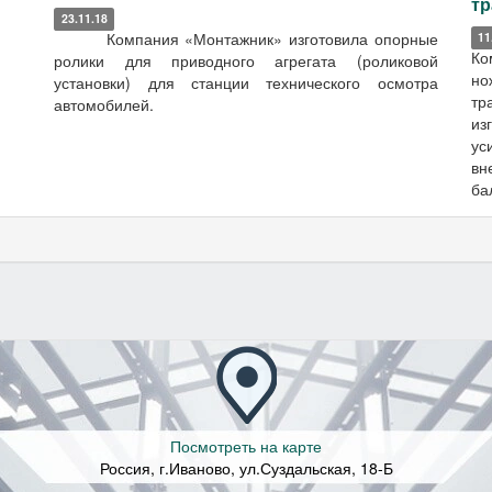
тр
23.11.18
Компания «Монтажник» изготовила опорные
11
Ко
ролики для приводного агрегата (роликовой
но
установки) для станции технического осмотра
тр
автомобилей.
из
ус
вн
ба
Посмотреть на карте
Россия, г.Иваново
,
ул.Суздальская, 18-Б