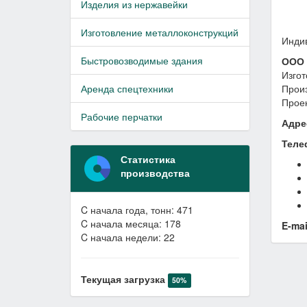
Изделия из нержавейки
Изготовление металлоконструкций
Индив
Быстровозводимые здания
ООО
Изгот
Аренда спецтехники
Произ
Проек
Рабочие перчатки
Адре
Теле
Статистика
производства
C начала года, тонн: 471
C начала месяца: 178
E-mai
C начала недели: 22
Текущая загрузка
50%