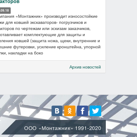
акторов
.09.18
мпания «Монтажник» производит износостойкие
жи для ковшей экскаваторов- погрузчиков и
акторов по чертежам или эскизам заказчиков,
готавливает комплектующие для защиты и
иления ковшей (защита ножа, щеки, внутренние и
ешние футеровки, усиление кронштейна, упорной
лки, накладки на боко
Архив новостей
ООО «Монтажник»
1991-2020