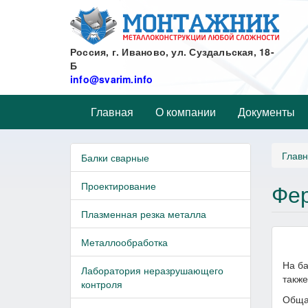
Перейти
к
основному
содержанию
Россия, г. Иваново, ул. Суздальская, 18-
Б
info@svarim.info
Главная
О компании
Документы
Глав
Балки сварные
Фер
Проектирование
Плазменная резка металла
Металлообработка
На ба
Лаборатория неразрушающего
также
контроля
Общая